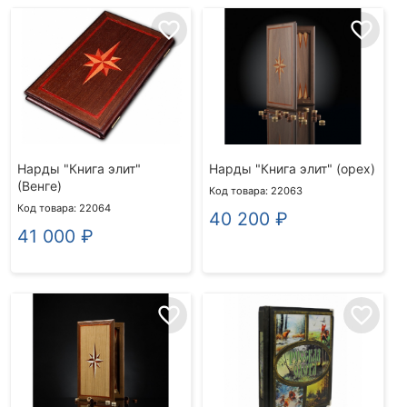
favorite_border
favorite_border
ПОКАЗАТЬ
Выводить сначала:
популярные
/
недорогие
/
дорогие
товары
Нарды "Книга элит"
Нарды "Книга элит" (орех)
(Венге)
Код товара: 22063
Код товара: 22064
40 200
₽
41 000
₽
favorite_border
favorite_border