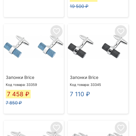
19 500 ₽
favorite_border
favorite_border
Запонки Brice
Запонки Brice
Код товара: 33359
Код товара: 33345
7 458
₽
7 110
₽
7 850 ₽
favorite_border
favorite_border