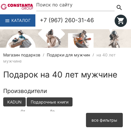
search
+7 (967) 260-31-46
shopping_cart
КАТАЛОГ
menu
Магазин подарков
Подарки для мужчин
на 40 лет
мужчине
Подарок на 40 лет мужчине
Производители
KADUN
Подарочные книги
От
До
Цена
все фильтры