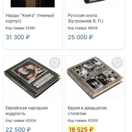
Нарды "Книга" (темный
Русская охота.
корпус)
(Бутромеев В. П.)
Код товара: 22061
Код товара: 46019
31 300
₽
25 000
₽
favorite_border
favorite_border
Еврейская народная
Евреи в двадцатом
мудрость
столетии
Код товара: 42434
Код товара: 42500
22 500
₽
18 525
₽