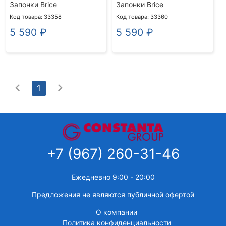
Запонки Brice
Запонки Brice
Код товара: 33358
Код товара: 33360
5 590
₽
5 590
₽
chevron_left
chevron_right
1
+7 (967) 260-31-46
Ежедневно 9:00 - 20:00
Предложения не являются публичной офертой
О компании
Политика конфиденциальности