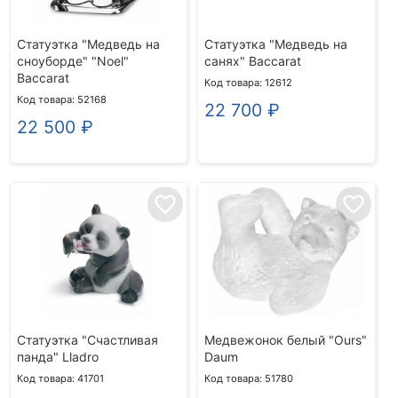
Статуэтка "Медведь на
Статуэтка "Медведь на
сноуборде" "Noel"
санях" Baccarat
Baccarat
Код товара: 12612
Код товара: 52168
22 700
₽
22 500
₽
favorite_border
favorite_border
Статуэтка "Счастливая
Медвежонок белый "Ours"
панда" Lladro
Daum
Код товара: 41701
Код товара: 51780