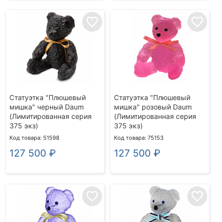
favorite_border
favorite_border
Статуэтка "Плюшевый
Статуэтка "Плюшевый
мишка" черный Daum
мишка" розовый Daum
(Лимитированная серия
(Лимитированная серия
375 экз)
375 экз)
Код товара: 51598
Код товара: 75153
127 500
₽
127 500
₽
favorite_border
favorite_border