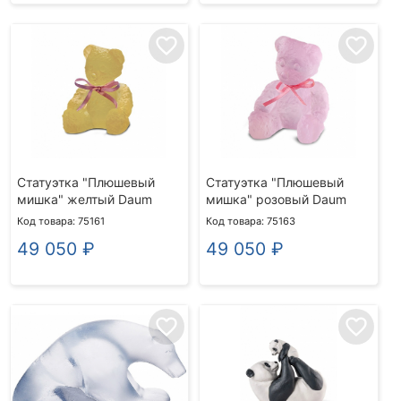
favorite_border
favorite_border
Статуэтка "Плюшевый
Статуэтка "Плюшевый
мишка" желтый Daum
мишка" розовый Daum
Код товара: 75161
Код товара: 75163
49 050
₽
49 050
₽
favorite_border
favorite_border