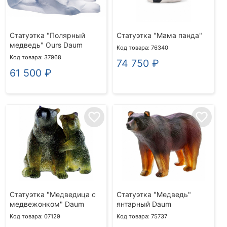
Статуэтка "Полярный
Статуэтка "Мама панда"
медведь" Ours Daum
Код товара: 76340
Код товара: 37968
74 750
₽
61 500
₽
favorite_border
favorite_border
Статуэтка "Медведица с
Статуэтка "Медведь"
медвежонком" Daum
янтарный Daum
Код товара: 07129
Код товара: 75737