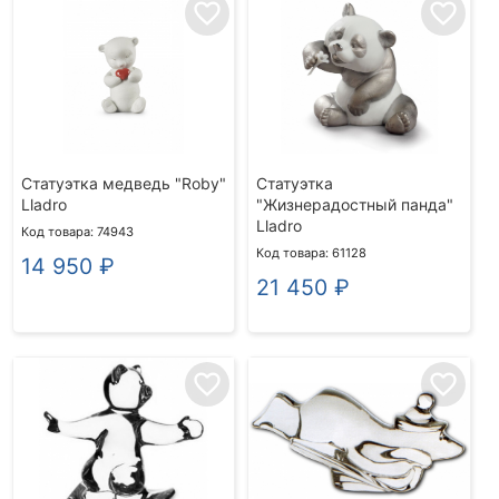
favorite_border
favorite_border
Кролики
Ёжики
Черепахи
Мыши
Бабочки
Улитки
Разное
Производители
Baccarat
Daum
FABERGE
LALIQUE
Lladro
Статуэтка медведь "Roby"
Статуэтка
Lladro
"Жизнерадостный панда"
От
До
Lladro
Код товара: 74943
Цена
Код товара: 61128
14 950
₽
21 450
₽
ПОКАЗАТЬ
favorite_border
favorite_border
Выводить сначала:
популярные
/
недорогие
/
дорогие
товары