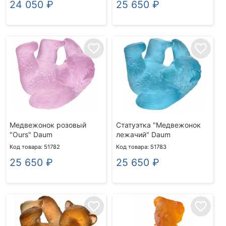
24 050
₽
25 650
₽
favorite_border
favorite_border
Медвежонок розовый
Статуэтка "Медвежонок
"Ours" Daum
лежачий" Daum
Код товара: 51782
Код товара: 51783
25 650
₽
25 650
₽
favorite_border
favorite_border