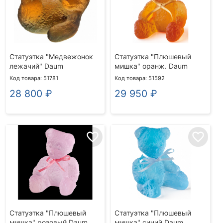
Статуэтка "Медвежонок
Статуэтка "Плюшевый
лежачий" Daum
мишка" оранж. Daum
Код товара: 51781
Код товара: 51592
28 800
₽
29 950
₽
favorite_border
favorite_border
Статуэтка "Плюшевый
Статуэтка "Плюшевый
мишка" розовый Daum
мишка" синий Daum