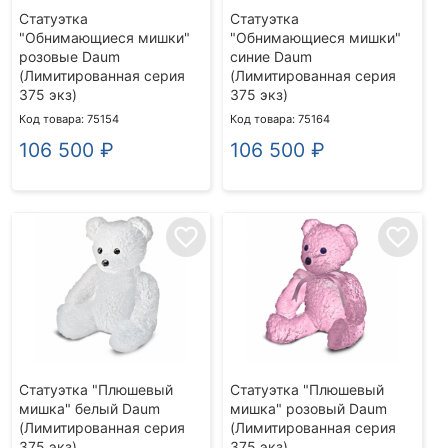
Статуэтка
Статуэтка
"Обнимающиеся мишки"
"Обнимающиеся мишки"
розовые Daum
синие Daum
(Лимитированная серия
(Лимитированная серия
375 экз)
375 экз)
Код товара: 75154
Код товара: 75164
106 500
₽
106 500
₽
favorite_border
favorite_border
Статуэтка "Плюшевый
Статуэтка "Плюшевый
мишка" белый Daum
мишка" розовый Daum
(Лимитированная серия
(Лимитированная серия
375 экз)
375 экз)