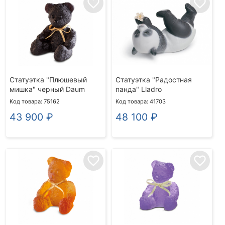
favorite_border
favorite_border
Статуэтка "Плюшевый
Статуэтка "Радостная
мишка" черный Daum
панда" Lladro
Код товара: 75162
Код товара: 41703
43 900
₽
48 100
₽
favorite_border
favorite_border