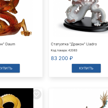
он" Daum
Статуэтка "Дракон" Lladro
Код товара: 42083
83 200
₽
КУПИТЬ
КУПИТЬ
favorite_border