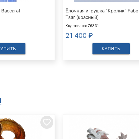
" Baccarat
Ёлочная игрушка "Кролик" Fabe
Tsar (красный)
Код товара: 76331
21 400
₽
КУПИТЬ
КУПИТЬ
ы
favorite_border