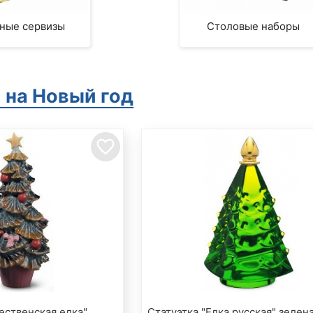
ные сервизы
Столовые наборы
 на Новый год
favorite_border
ественская елка"
Статуэтка "Елка русская" зелен