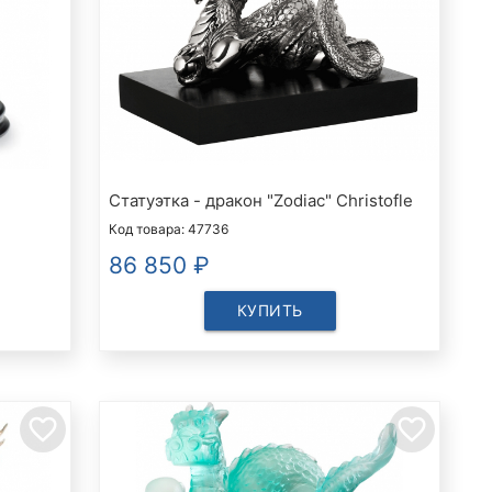
Статуэтка - дракон "Zodiac" Christofle
Код товара: 47736
86 850
₽
КУПИТЬ
favorite_border
favorite_border