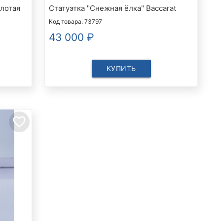
лотая
Статуэтка "Снежная ёлка" Baccarat
Код товара: 73797
43 000
₽
КУПИТЬ
favorite_border