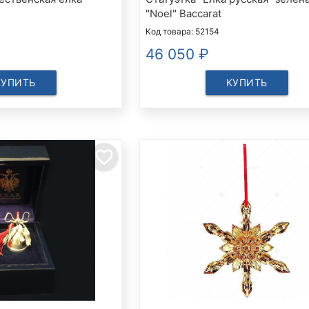
"Noel" Baccarat
Код товара: 52154
46 050
₽
КУПИТЬ
КУПИТЬ
favorite_border