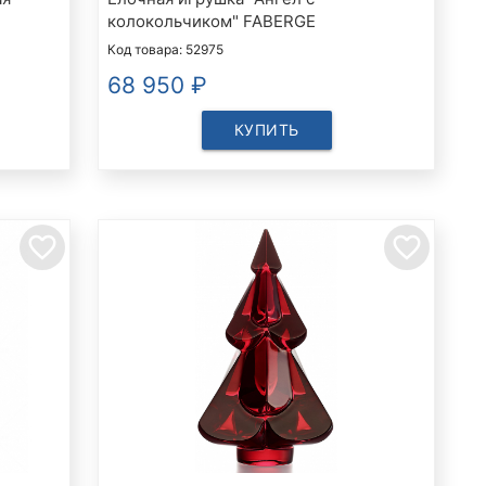
колокольчиком" FABERGE
Код товара: 52975
68 950
₽
КУПИТЬ
favorite_border
favorite_border