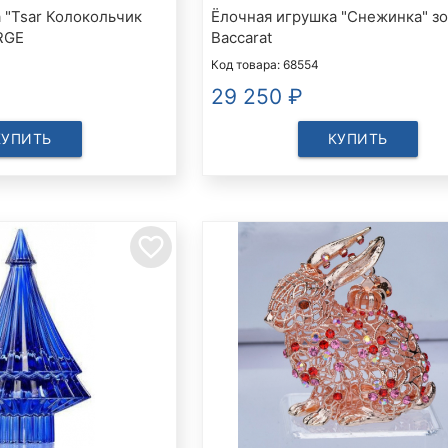
 "Tsar Колокольчик
Ёлочная игрушка "Снежинка" зо
RGE
Baccarat
Код товара: 68554
29 250
₽
КУПИТЬ
КУПИТЬ
favorite_border