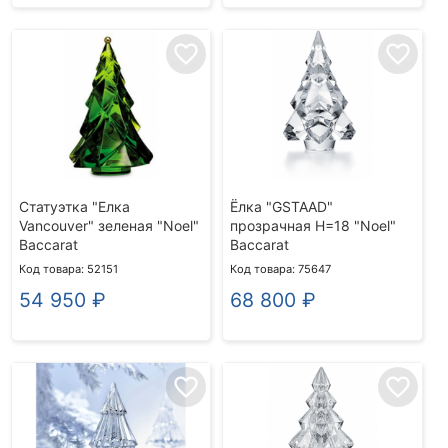
favorite_border
favorite_border
Статуэтка "Елка
Ёлка "GSTAAD"
Vancouver" зеленая "Noel"
прозрачная H=18 "Noel"
Baccarat
Baccarat
Код товара: 52151
Код товара: 75647
54 950
₽
68 800
₽
favorite_border
favorite_border