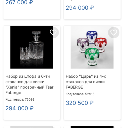
267 000
₽
294 000
₽
favorite_border
favorite_border
Набор из штофа и 6-ти
Набор "Царь" из 4-х
стаканов для виски
стаканов для виски
"Xenia" прозрачный Tsar
FABERGE
Faberge
Код товара: 52915
Код товара: 75098
320 500
₽
294 000
₽