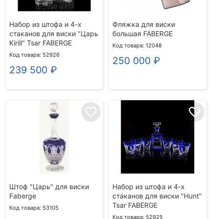
Набор из штофа и 4-х
Фляжка для виски
стаканов для виски "Царь
большая FABERGE
Kirill" Tsar FABERGE
Код товара: 12048
Код товара: 52926
250 000
₽
239 500
₽
favorite_border
favorite_border
Штоф "Царь" для виски
Набор из штофа и 4-х
Faberge
стаканов для виски "Hunt"
Tsar FABERGE
Код товара: 53105
Код товара: 52925