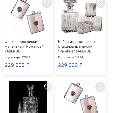
favorite_border
favorite_border
Фляжка для виски
Набор из штофа и 4-х
маленькая "Романов"
стаканов для виски
FABERGE
"Parallele" FABERGE
Код товара: 12047
Код товара: 11984
229 000
₽
229 000
₽
favorite_border
favorite_border