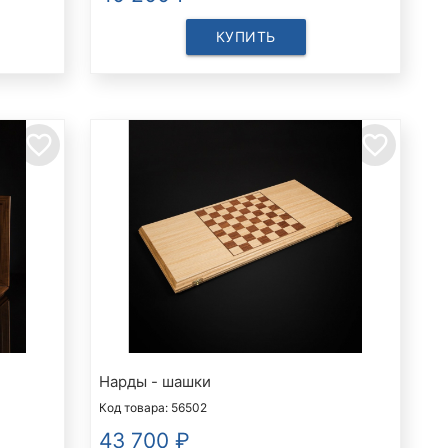
КУПИТЬ
favorite_border
favorite_border
Нарды - шашки
Код товара: 56502
43 700
₽