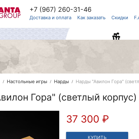
+7 (967) 260-31-46
Доставка и оплата
Как заказать
Скидки
F.
в
Настольные игры
Нарды
Нарды "Авилон Гора" (свет
вилон Гора" (светлый корпус)
37 300
₽
КУПИТЬ