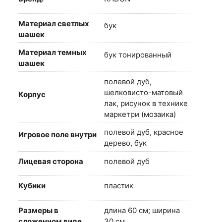
Материал светлых
бук
шашек
Материал темных
бук тонированный
шашек
полевой дуб,
шелковисто-матовый
Корпус
лак, рисунок в технике
маркетри (мозаика)
полевой дуб, красное
Игровое поле внутри
дерево, бук
Лицевая сторона
полевой дуб
Кубики
пластик
Размеры в
длина 60 см; ширина
сложенном виде
30 см