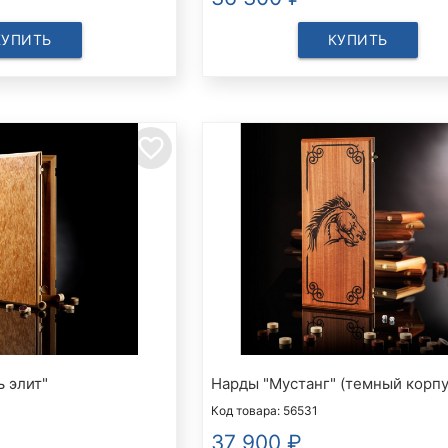
КУПИТЬ
КУПИТЬ
favorite_border
 элит"
Нарды "Мустанг" (темный корпу
Код товара: 56531
37 900
₽