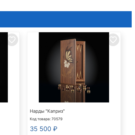
favorite_border
favorite_border
Нарды "Каприз"
Код товара: 70579
35 500
₽