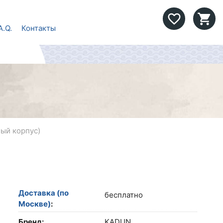
favorite_border
shopping_cart
A.Q.
Контакты
лый корпус)
Доставка (по
бесплатно
Москве)
:
Бренд:
KADUN