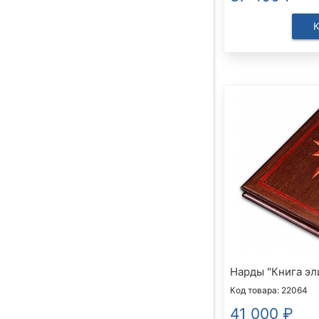
Нарды "Книга эли
Код товара: 22064
41 000
₽