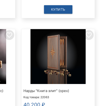
КУПИТЬ
favorite_border
favorite_border
с)
Нарды "Книга элит" (орех)
Код товара: 22063
40 200
₽