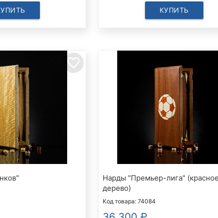
КУПИТЬ
КУПИТЬ
favorite_border
нков"
Нарды "Премьер-лига" (красно
дерево)
Код товара: 74084
36 300
₽