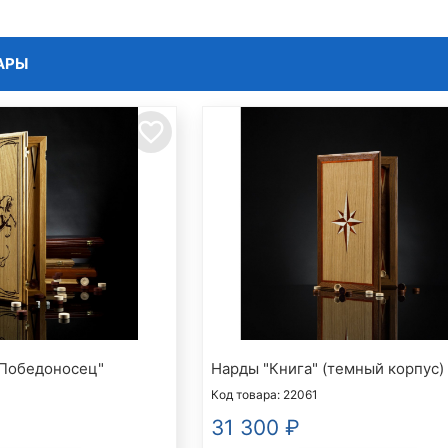
АРЫ
favorite_border
 Победоносец"
Нарды "Книга" (темный корпус)
Код товара: 22061
31 300
₽