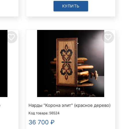
КУПИТЬ
favorite_border
favorite_border
е
Нарды "Корона элит" (красное дерево)
Код товара: 56524
36 700
₽