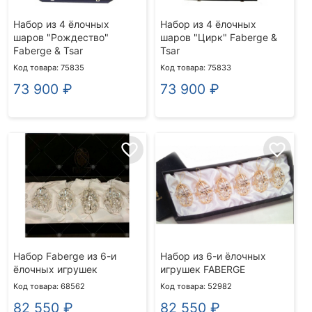
Набор из 4 ёлочных
Набор из 4 ёлочных
шаров "Рождество"
шаров "Цирк" Faberge &
Faberge & Tsar
Tsar
Код товара: 75835
Код товара: 75833
73 900
₽
73 900
₽
favorite_border
favorite_border
Набор Faberge из 6-и
Набор из 6-и ёлочных
ёлочных игрушек
игрушек FABERGE
Код товара: 68562
Код товара: 52982
82 550
₽
82 550
₽