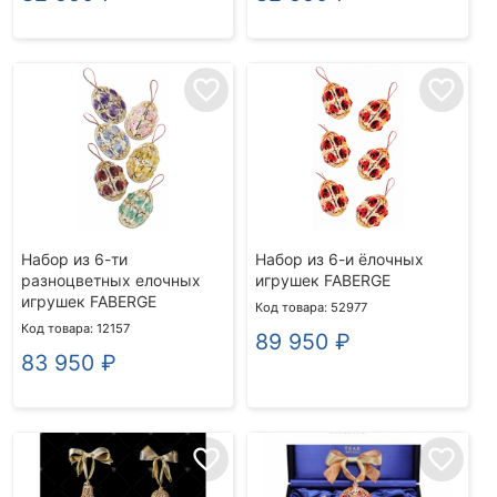
favorite_border
favorite_border
Набор из 6-ти
Набор из 6-и ёлочных
разноцветных елочных
игрушек FABERGE
игрушек FABERGE
Код товара: 52977
Код товара: 12157
89 950
₽
83 950
₽
favorite_border
favorite_border