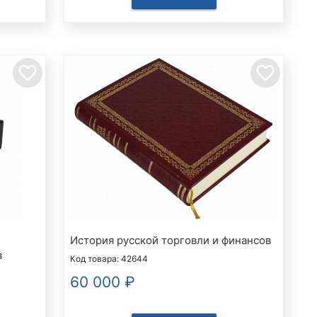
favorite_border
favorite_border
История русской торговли и финансов
в
Код товара: 42644
60 000
₽