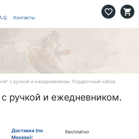
favorite_border
shopping_cart
A.Q.
Контакты
еля" с ручкой и ежедневником. Подарочный набор
 с ручкой и ежедневником.
Доставка (по
бесплатно
Москве)
: