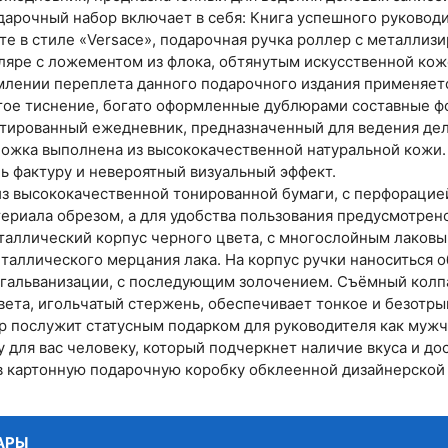
арочный набор включает в себя: Книга успешного руковод
е в стиле «Versace», подарочная ручка роллер с металлиз
ляре с ложементом из флока, обтянутым искусственной кож
млении переплета данного подарочного издания применяется
тое тиснение, богато оформленные дублюрами составные ф
атированный ежедневник, предназначенный для ведения дел
ожка выполнена из высококачественной натуральной кожи.
ь фактуру и невероятный визуальный эффект.
из высококачественной тонированной бумаги, с перфорацие
ериала обрезом, а для удобства пользования предусмотрен
таллический корпус черного цвета, с многослойным лаков
еталлического мерцания лака. На корпус ручки наноситься
гальванизации, с последующим золочением. Съёмный колпа
вета, игольчатый стержень, обеспечивает тонкое и безотры
 послужит статусным подарком для руководителя как мужчи
 для вас человеку, который подчеркнет наличие вкуса и дос
в картонную подарочную коробку обклеенной дизайнерской
АРЫ