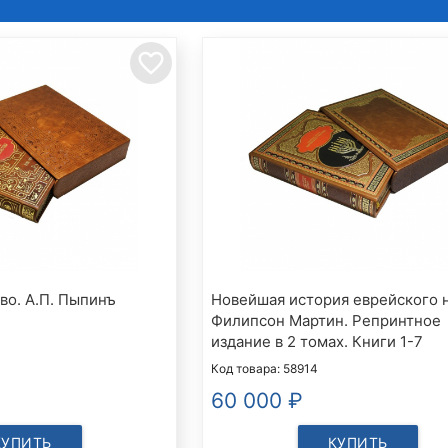
favorite_border
во. А.П. Пыпинъ
Новейшая история еврейского 
Филипсон Мартин. Репринтное
издание в 2 томах. Книги 1-7
Код товара: 58914
60 000
₽
КУПИТЬ
КУПИТЬ