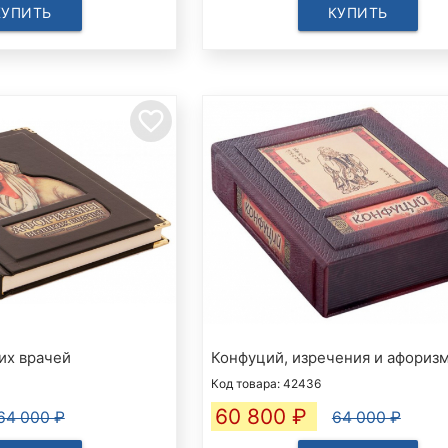
КУПИТЬ
КУПИТЬ
favorite_border
их врачей
Конфуций, изречения и афориз
Код товара: 42436
60 800
₽
64 000 ₽
64 000 ₽