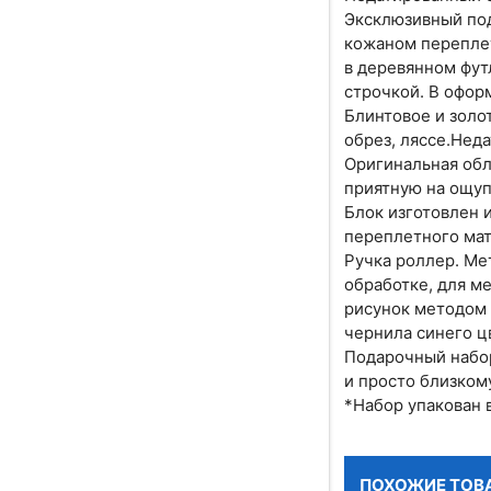
Эксклюзивный под
кожаном переплет
в деревянном фут
строчкой. В офор
Блинтовое и золо
обрез, ляссе.Нед
Оригинальная обл
приятную на ощуп
Блок изготовлен 
переплетного мат
Ручка роллер. Ме
обработке, для м
рисунок методом 
чернила синего ц
Подарочный набор
и просто близкому
*Набор упакован 
ПОХОЖИЕ ТОВ