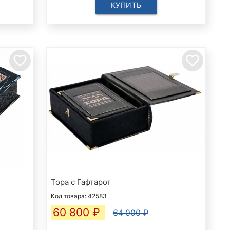
КУПИТЬ
favorite_border
favorite_border
Тора с Гафтарот
Код товара: 42583
60 800
₽
64 000 ₽