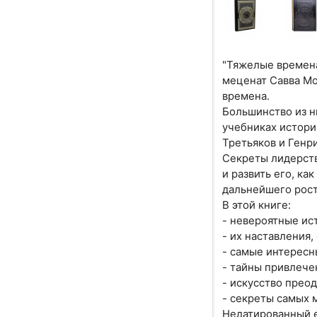
"Тяжелые времена
меценат Савва Мо
времена.
Большинство из н
учебниках истори
Третьяков и Генр
Секреты лидерства
и развить его, ка
дальнейшего рост
В этой книге:
- невероятные ис
- их наставления
- самые интересн
- тайны привлече
- искусство прео
- секреты самых
Недатированный е