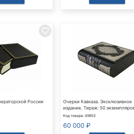
favorite_border
ператорской России
Очерки Кавказа. Эксклюзивное
издание. Тираж: 50 экземпляро
Код товара: 49853
60 000
₽