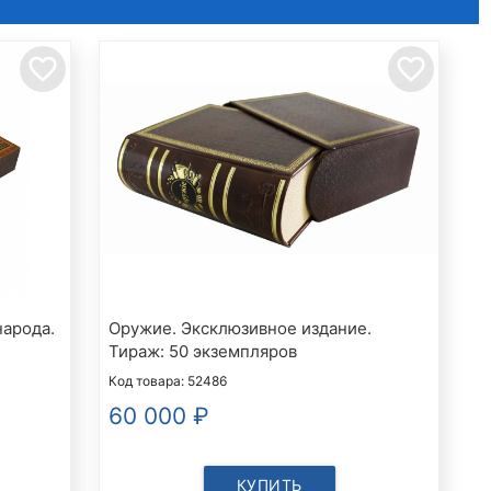
favorite_border
favorite_border
народа.
Оружие. Эксклюзивное издание.
Тираж: 50 экземпляров
Код товара: 52486
60 000
₽
КУПИТЬ