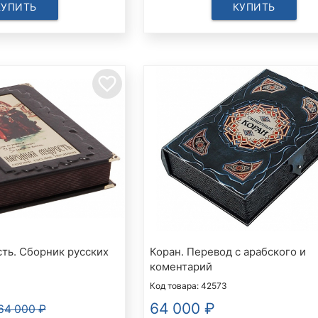
КУПИТЬ
КУПИТЬ
favorite_border
ть. Сборник русских
Коран. Перевод с арабского и
коментарий
Код товара: 42573
64 000
₽
64 000 ₽