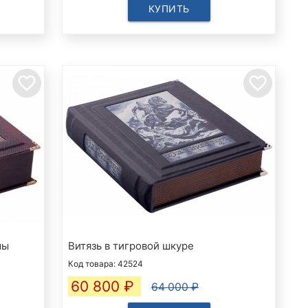
КУПИТЬ
favorite_border
favorite_border
мы
Витязь в тигровой шкуре
Код товара: 42524
60 800
₽
64 000 ₽