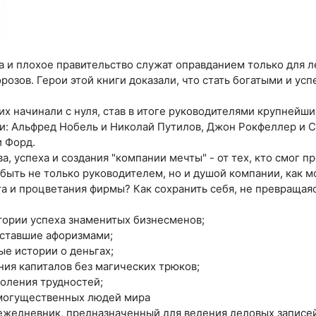
 и плохое правительство служат оправданием только для ле
розов. Герои этой книги доказали, что стать богатыми и у
их начинали с нуля, став в итоге руководителями крупнейш
и: Альфред Нобель и Николай Путилов, Джон Рокфеллер и 
и Форд.
, успеха и создания "компании мечты" - от тех, кто смог пр
к быть не только руководителем, но и душой компании, как 
а и процветания фирмы? Как сохранить себя, не превращая
тории успеха знаменитых бизнесменов;
, ставшие афоризмами;
ые истории о деньгах;
ния капиталов без магических трюков;
доления трудностей;
 могущественных людей мира
жедневник, предназначенный для ведения деловых записей