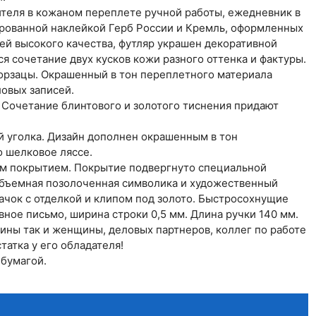
ителя в кожаном переплете ручной работы, ежедневник в
ированной наклейкой Герб России и Кремль, оформленных
ей высокого качества, футляр украшен декоративной
 сочетание двух кусков кожи разного оттенка и фактуры.
орзацы. Окрашенный в тон переплетного материала
овых записей.
 Сочетание блинтового и золотого тиснения придают
й уголка. Дизайн дополнен окрашенным в тон
о шелковое ляссе.
ым покрытием. Покрытие подвергнуто специальной
 объемная позолоченная символика и художественный
чок с отделкой и клипом под золото. Быстросохнущие
вное письмо, ширина строки 0,5 мм. Длина ручки 140 мм.
ны так и женщины, деловых партнеров, коллег по работе
татка у его обладателя!
 бумагой.