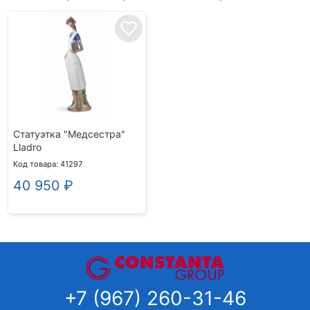
favorite_border
Статуэтка "Медсестра"
Lladro
Код товара: 41297
40 950
₽
+7 (967) 260-31-46