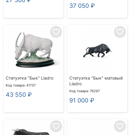
37 050
₽
favorite_border
favorite_border
Статуэтка "Бык" Lladro
Статуэтка "Бык" матовый
Lladro
Код товара: 41737
Код товара: 76297
43 550
₽
91 000
₽
favorite_border
favorite_border