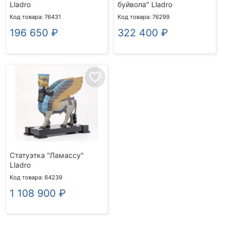
Lladro
буйвола" Lladro
Код товара: 76431
Код товара: 76299
196 650
₽
322 400
₽
favorite_border
Статуэтка "Ламассу"
Lladro
Код товара: 64239
1 108 900
₽