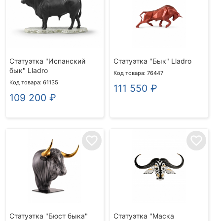
Статуэтка "Испанский
Статуэтка "Бык" Lladro
бык" Lladro
Код товара: 76447
Код товара: 61135
111 550
₽
109 200
₽
favorite_border
favorite_border
Статуэтка "Бюст быка"
Статуэтка "Маска