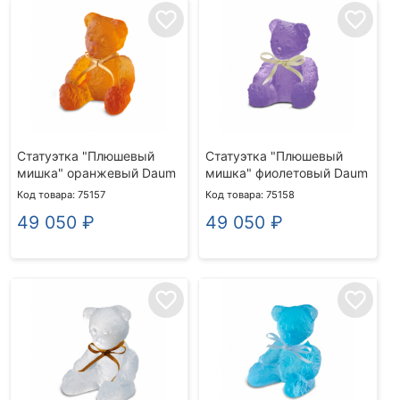
favorite_border
favorite_border
Статуэтка "Плюшевый
Статуэтка "Плюшевый
мишка" оранжевый Daum
мишка" фиолетовый Daum
Код товара: 75157
Код товара: 75158
49 050
₽
49 050
₽
favorite_border
favorite_border