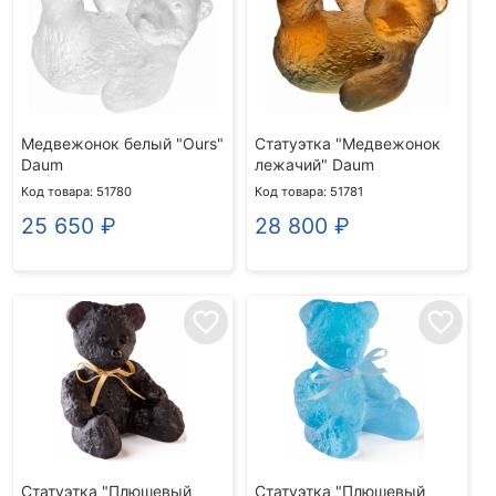
Медвежонок белый "Ours"
Статуэтка "Медвежонок
Daum
лежачий" Daum
Код товара: 51780
Код товара: 51781
25 650
₽
28 800
₽
favorite_border
favorite_border
Статуэтка "Плюшевый
Статуэтка "Плюшевый