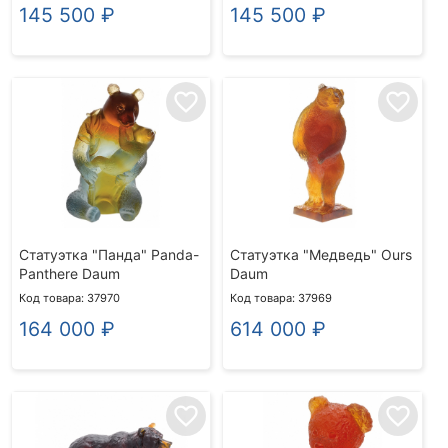
145 500
₽
145 500
₽
favorite_border
favorite_border
Статуэтка "Панда" Panda-
Статуэтка "Медведь" Ours
Panthere Daum
Daum
Код товара: 37970
Код товара: 37969
164 000
₽
614 000
₽
favorite_border
favorite_border