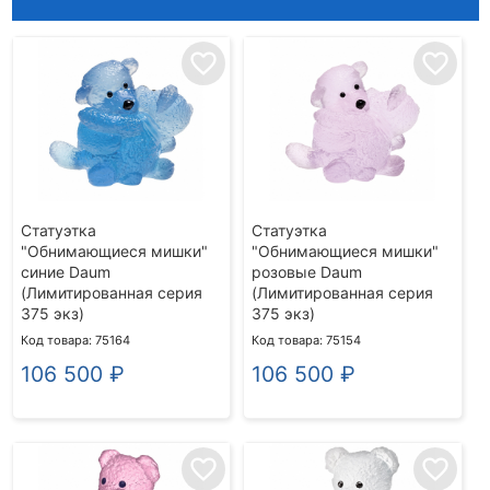
favorite_border
favorite_border
Статуэтка
Статуэтка
"Обнимающиеся мишки"
"Обнимающиеся мишки"
синие Daum
розовые Daum
(Лимитированная серия
(Лимитированная серия
375 экз)
375 экз)
Код товара: 75164
Код товара: 75154
106 500
₽
106 500
₽
favorite_border
favorite_border