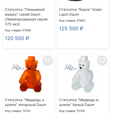
Статуэтка "Плюшевый
Статуэтка "Коала" Koala-
мишка" синий Daum
Lapin Daum
(Лимитированная серия
Код товара: 37963
375 экз)
125 500
₽
Код товара: 51596
120 500
₽
favorite_border
favorite_border
Статуэтка "Медведь в
Статуэтка "Медведь в
шляпе" янтарный Daum
шляпе" белый Daum
Код товара: 75155
Код товара: 75156