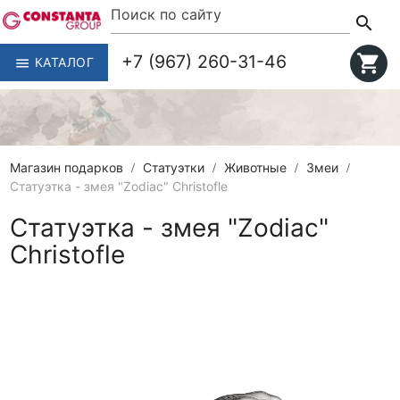
search
+7 (967) 260-31-46
shopping_cart
КАТАЛОГ
menu
Магазин подарков
Статуэтки
Животные
Змеи
Статуэтка - змея "Zodiac" Christofle
Статуэтка - змея "Zodiac"
Christofle