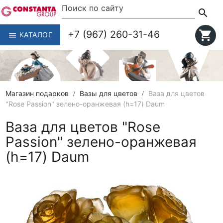
search
+7 (967) 260-31-46
shopping_cart
КАТАЛОГ
menu
Магазин подарков
Вазы для цветов
Ваза для цветов
"Rose Passion" зелено-оранжевая (h=17) Daum
Ваза для цветов "Rose
Passion" зелено-оранжевая
(h=17) Daum