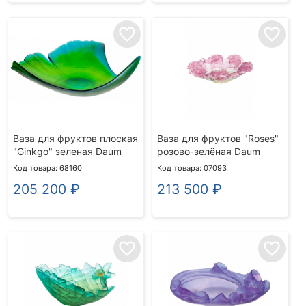
favorite_border
favorite_border
Ваза для фруктов плоская
Ваза для фруктов "Roses"
"Ginkgo" зеленая Daum
розово-зелёная Daum
Код товара: 68160
Код товара: 07093
205 200
₽
213 500
₽
favorite_border
favorite_border