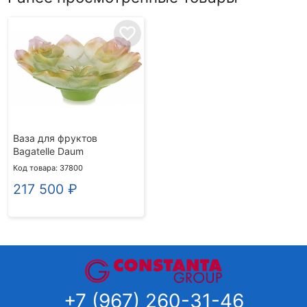
favorite_border
Ваза для фруктов
Bagatelle Daum
Код товара: 37800
217 500
₽
+7 (967) 260-31-46