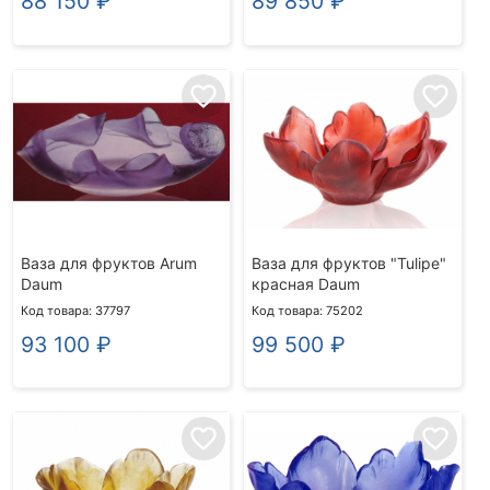
88 150
₽
89 850
₽
favorite_border
favorite_border
Ваза для фруктов Arum
Ваза для фруктов "Tulipe"
Daum
красная Daum
Код товара: 37797
Код товара: 75202
93 100
₽
99 500
₽
favorite_border
favorite_border