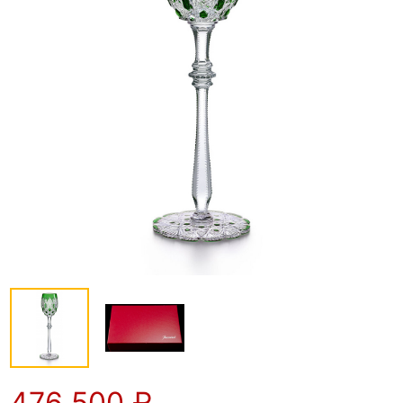
476 500
₽