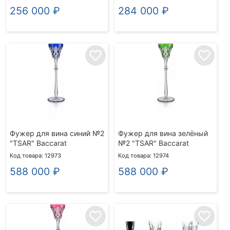
256 000
₽
284 000
₽
favorite_border
favorite_border
Фужер для вина синий №2
Фужер для вина зелёный
"TSAR" Baccarat
№2 "TSAR" Baccarat
Код товара: 12973
Код товара: 12974
588 000
₽
588 000
₽
favorite_border
favorite_border