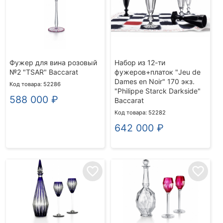
Фужер для вина розовый
Набор из 12-ти
№2 "TSAR" Baccarat
фужеров+платок "Jeu de
Dames en Noir" 170 экз.
Код товара: 52286
"Philippe Starck Darkside"
588 000
₽
Baccarat
Код товара: 52282
642 000
₽
favorite_border
favorite_border