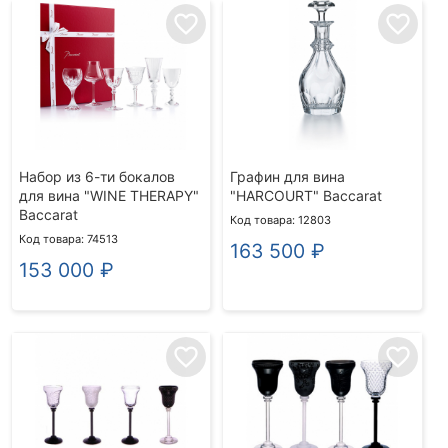
favorite_border
favorite_border
Набор из 6-ти бокалов
Графин для вина
для вина "WINE THERAPY"
"HARCOURT" Baccarat
Baccarat
Код товара: 12803
Код товара: 74513
163 500
₽
153 000
₽
favorite_border
favorite_border