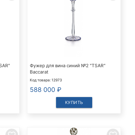
SAR"
Фужер для вина синий №2 "TSAR"
Baccarat
Код товара: 12973
588 000
₽
КУПИТЬ
favorite_border
favorite_border