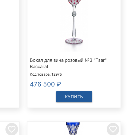
Бокал для вина розовый №3 "Tsar"
Baccarat
Код товара: 12975
476 500
₽
КУПИТЬ
favorite_border
favorite_border