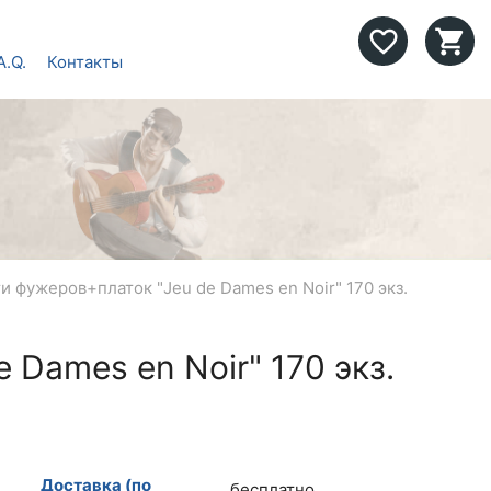
favorite_border
shopping_cart
A.Q.
Контакты
ти фужеров+платок "Jeu de Dames en Noir" 170 экз.
 Dames en Noir" 170 экз.
Доставка (по
бесплатно