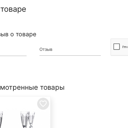
 товаре
зыв о товаре
Отзыв
смотренные товары
favorite_border