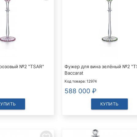
 розовый №2 "TSAR"
Фужер для вина зелёный №2 "T
Baccarat
Код товара: 12974
588 000
₽
КУПИТЬ
КУПИТЬ
favorite_border