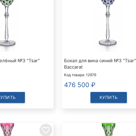
зелёный №3 "Tsar"
Бокал для вина синий №3 "Tsar"
Baccarat
Код товара: 12976
476 500
₽
КУПИТЬ
КУПИТЬ
favorite_border