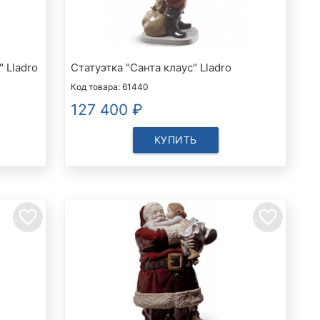
 Lladro
Статуэтка "Санта клаус" Lladro
Код товара: 61440
127 400
₽
КУПИТЬ
favorite_border
favorite_border