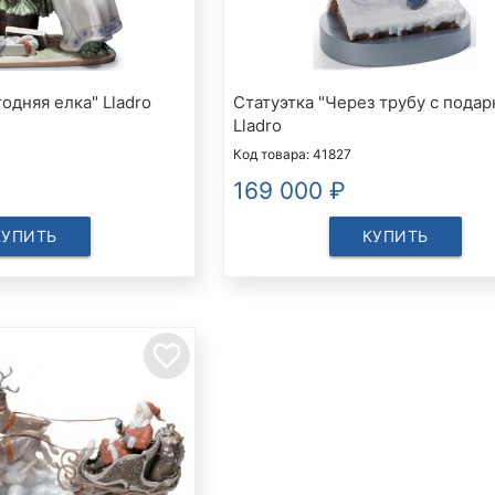
одняя елка" Lladro
Статуэтка "Через трубу с подар
Lladro
Код товара: 41827
169 000
₽
КУПИТЬ
КУПИТЬ
favorite_border