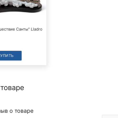
шествие Санты" Lladro
КУПИТЬ
 товаре
зыв о товаре