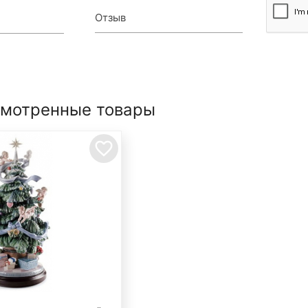
Отзыв
смотренные товары
favorite_border