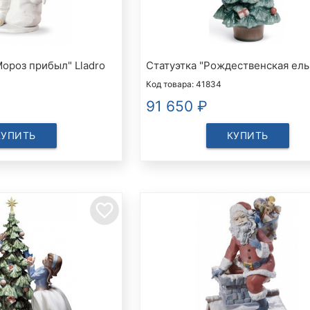
Мороз прибыл" Lladro
Статуэтка "Рождественская ель"
Код товара: 41834
91 650
₽
КУПИТЬ
КУПИТЬ
favorite_border