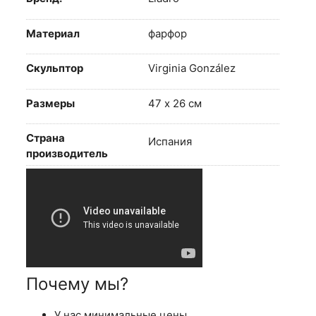
Материал
фарфор
Скульптор
Virginia González
Размеры
47 х 26 см
Страна
Испания
производитель
Почему мы?
У нас минимальные цены