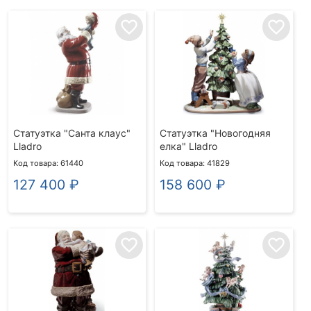
favorite_border
favorite_border
Статуэтка "Санта клаус"
Статуэтка "Новогодняя
Lladro
елка" Lladro
Код товара: 61440
Код товара: 41829
127 400
₽
158 600
₽
favorite_border
favorite_border