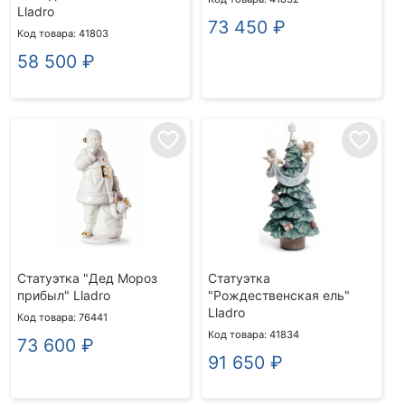
Lladro
73 450
₽
Код товара: 41803
58 500
₽
favorite_border
favorite_border
Статуэтка "Дед Мороз
Статуэтка
прибыл" Lladro
"Рождественская ель"
Lladro
Код товара: 76441
Код товара: 41834
73 600
₽
91 650
₽