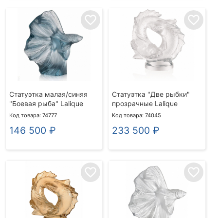
favorite_border
favorite_border
Статуэтка малая/синяя
Статуэтка "Две рыбки"
"Боевая рыба" Lalique
прозрачные Lalique
Код товара: 74777
Код товара: 74045
146 500
₽
233 500
₽
favorite_border
favorite_border