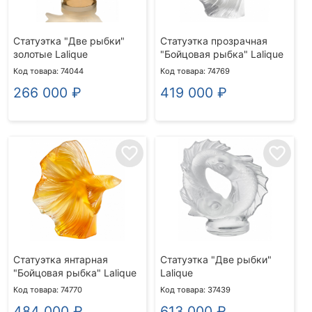
Статуэтка "Две рыбки"
Статуэтка прозрачная
золотые Lalique
"Бойцовая рыбка" Lalique
Код товара: 74044
Код товара: 74769
266 000
₽
419 000
₽
favorite_border
favorite_border
Статуэтка янтарная
Статуэтка "Две рыбки"
"Бойцовая рыбка" Lalique
Lalique
Код товара: 74770
Код товара: 37439
484 000
₽
613 000
₽