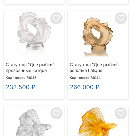
favorite_border
favorite_border
Статуэтка "Две рыбки"
Статуэтка "Две рыбки"
прозрачные Lalique
золотые Lalique
Код товара: 74045
Код товара: 74044
233 500
₽
266 000
₽
favorite_border
favorite_border