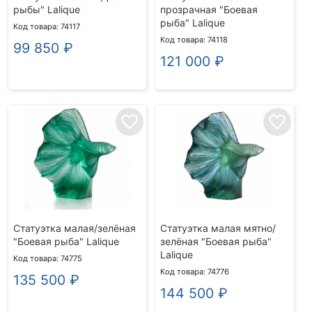
рыбы" Lalique
прозрачная "Боевая
рыба" Lalique
Код товара: 74117
Код товара: 74118
99 850
₽
121 000
₽
favorite_border
favorite_border
Статуэтка малая/зелёная
Статуэтка малая мятно/
"Боевая рыба" Lalique
зелёная "Боевая рыба"
Lalique
Код товара: 74775
Код товара: 74776
135 500
₽
144 500
₽