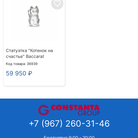
favorite_border
Статуэтка "Котенок на
счастье" Baccarat
Код товара: 36939
59 950
₽
+7 (967) 260-31-46
Ежедневно 9:00 - 20:00