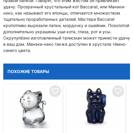
правой лапкой. Говорят, что этим жестом он привлекает
удачу. Прозрачный хрустальный кот Baccarat, или Манэки-
нэко, как называют его японцы, отличается множеством
тщательно проработанных деталей. Мастера Baccarat
кропотливо вырезали лапки, мордочку и ошейник. Позолотой
дополнительно украшены уши кота, глаза, рот и усы.
Скрупулёзно изготовленный талисман может принести удачу
в ваш дом. Манэки-нэко также доступен в хрустале тёмно-
синего цвета.
ПОХОЖИЕ ТОВАРЫ
favorite_border
favorite_border