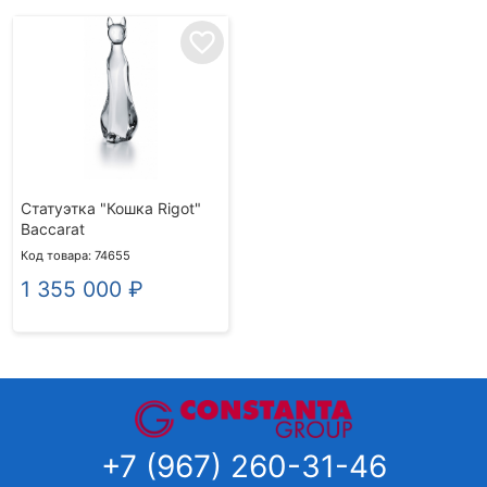
favorite_border
Статуэтка "Кошка Rigot"
Baccarat
Код товара: 74655
1 355 000
₽
+7 (967) 260-31-46